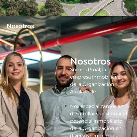
Nosotros
Nosotros
Somos Proal, la
empresa inmobiliaria
de la Organización
Ardila Lülle.
Nos especializamos en
desarrollar y gestionar el
potencial inmobiliario
de la Organización en
diversos segmentos,