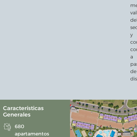
me
va
de
se
y
co
co
a
pa
de
dis
Características
Generales
⁠680
apartamentos