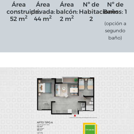
Área
Área
Área
Nº de
Nº de
construida:
privada:
balcón:
Habitaciones:
Baños: 1
2
2
2
52 m
44 m
2 m
2
(opción a
segundo
baño)