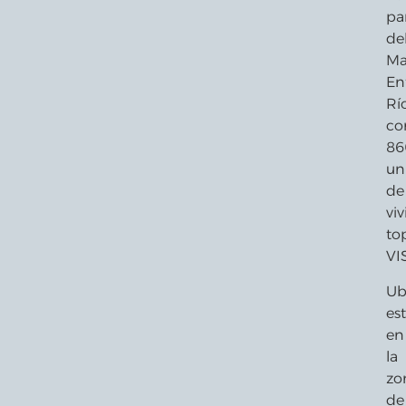
pa
de
Ma
En
Río
co
86
un
de
vi
to
VIS
Ub
es
en
la
zo
de